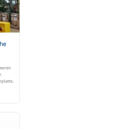
che
weren
z.
platte,