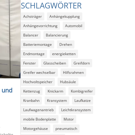
SCHLAGWÖRTER
Achsträger
Anhängekupplung
Anhängevorrichtung
Automobil
Balancer
Balancierung
Batteriemontage
Drehen
Endmontage
energieketten
Fenster
Glasscheiben
Greifdorn
Greifer wechselbar
Hilfsrahmen
Hochvoltspeicher
Hubsäule
 und
Kettenzug
Knickarm
Kombigreifer
Kranbahn
Kransystem
Laufkatze
Laufwagenantrieb
Leichtkransystem
mobile Bodenplatte
Motor
r
Motorgehäuse
pneumatisch
ickelte