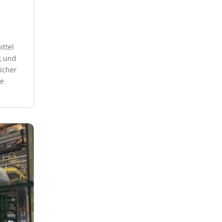
ttel
g und
icher
he