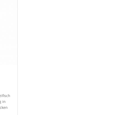
ifisch
g in
cken