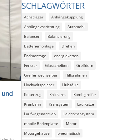
SCHLAGWÖRTER
Achsträger
Anhängekupplung
Anhängevorrichtung
Automobil
Balancer
Balancierung
Batteriemontage
Drehen
Endmontage
energieketten
Fenster
Glasscheiben
Greifdorn
Greifer wechselbar
Hilfsrahmen
Hochvoltspeicher
Hubsäule
 und
Kettenzug
Knickarm
Kombigreifer
Kranbahn
Kransystem
Laufkatze
Laufwagenantrieb
Leichtkransystem
mobile Bodenplatte
Motor
r
Motorgehäuse
pneumatisch
ickelte