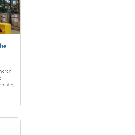
che
weren
z.
platte,