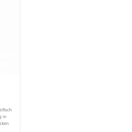
ifisch
g in
cken