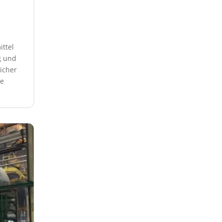
ttel
g und
icher
he