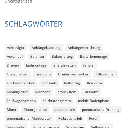
Uncategorized
SCHLAGWÖRTER
Achsträger
Anhängekupplung
Anhängevorrichtung
Automobil
Balancer
Balancierung
Batteriemontage
Drehen
Endmontage
energieketten
Fenster
Glasscheiben
Greifdorn
Greifer wechselbar
Hilfsrahmen
Hochvoltspeicher
Hubsäule
Kettenzug
Knickarm
Kombigreifer
Kranbahn
Kransystem
Laufkatze
Laufwagenantrieb
Leichtkransystem
mobile Bodenplatte
Motor
Motorgehäuse
pneumatisch
pneumatische Drehung
pneumatischer Manipulator
Reibradantrieb
Rotor
Sauggreifer
Schienensystem
Schwenken
Seilbalancer