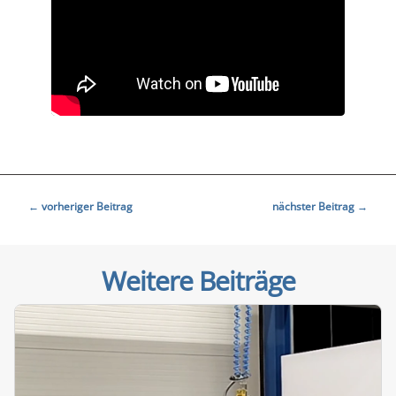
←
vorheriger Beitrag
nächster Beitrag
→
Weitere Beiträge