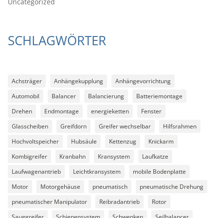
Uncategorized
SCHLAGWÖRTER
Achsträger
Anhängekupplung
Anhängevorrichtung
Automobil
Balancer
Balancierung
Batteriemontage
Drehen
Endmontage
energieketten
Fenster
Glasscheiben
Greifdorn
Greifer wechselbar
Hilfsrahmen
Hochvoltspeicher
Hubsäule
Kettenzug
Knickarm
Kombigreifer
Kranbahn
Kransystem
Laufkatze
Laufwagenantrieb
Leichtkransystem
mobile Bodenplatte
Motor
Motorgehäuse
pneumatisch
pneumatische Drehung
pneumatischer Manipulator
Reibradantrieb
Rotor
Sauggreifer
Schienensystem
Schwenken
Seilbalancer