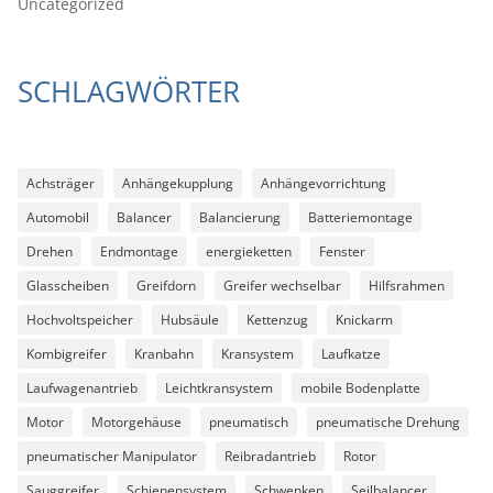
Uncategorized
SCHLAGWÖRTER
Achsträger
Anhängekupplung
Anhängevorrichtung
Automobil
Balancer
Balancierung
Batteriemontage
Drehen
Endmontage
energieketten
Fenster
Glasscheiben
Greifdorn
Greifer wechselbar
Hilfsrahmen
Hochvoltspeicher
Hubsäule
Kettenzug
Knickarm
Kombigreifer
Kranbahn
Kransystem
Laufkatze
Laufwagenantrieb
Leichtkransystem
mobile Bodenplatte
Motor
Motorgehäuse
pneumatisch
pneumatische Drehung
pneumatischer Manipulator
Reibradantrieb
Rotor
Sauggreifer
Schienensystem
Schwenken
Seilbalancer