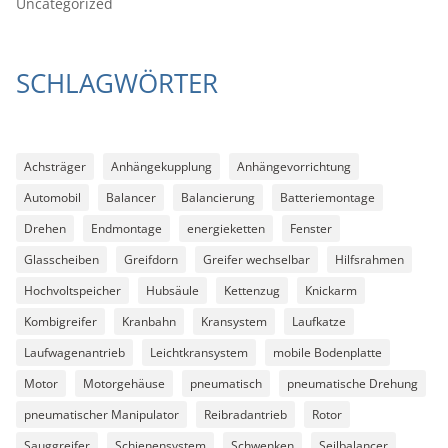
Uncategorized
SCHLAGWÖRTER
Achsträger
Anhängekupplung
Anhängevorrichtung
Automobil
Balancer
Balancierung
Batteriemontage
Drehen
Endmontage
energieketten
Fenster
Glasscheiben
Greifdorn
Greifer wechselbar
Hilfsrahmen
Hochvoltspeicher
Hubsäule
Kettenzug
Knickarm
Kombigreifer
Kranbahn
Kransystem
Laufkatze
Laufwagenantrieb
Leichtkransystem
mobile Bodenplatte
Motor
Motorgehäuse
pneumatisch
pneumatische Drehung
pneumatischer Manipulator
Reibradantrieb
Rotor
Sauggreifer
Schienensystem
Schwenken
Seilbalancer