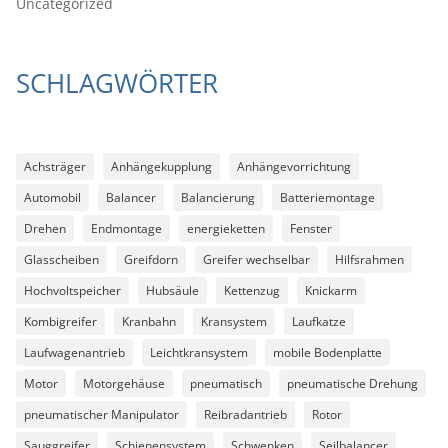
Uncategorized
SCHLAGWÖRTER
Achsträger
Anhängekupplung
Anhängevorrichtung
Automobil
Balancer
Balancierung
Batteriemontage
Drehen
Endmontage
energieketten
Fenster
Glasscheiben
Greifdorn
Greifer wechselbar
Hilfsrahmen
Hochvoltspeicher
Hubsäule
Kettenzug
Knickarm
Kombigreifer
Kranbahn
Kransystem
Laufkatze
Laufwagenantrieb
Leichtkransystem
mobile Bodenplatte
Motor
Motorgehäuse
pneumatisch
pneumatische Drehung
pneumatischer Manipulator
Reibradantrieb
Rotor
Sauggreifer
Schienensystem
Schwenken
Seilbalancer