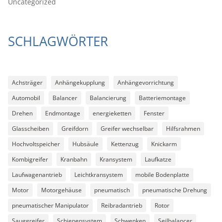
Uncategorized
SCHLAGWÖRTER
Achsträger
Anhängekupplung
Anhängevorrichtung
Automobil
Balancer
Balancierung
Batteriemontage
Drehen
Endmontage
energieketten
Fenster
Glasscheiben
Greifdorn
Greifer wechselbar
Hilfsrahmen
Hochvoltspeicher
Hubsäule
Kettenzug
Knickarm
Kombigreifer
Kranbahn
Kransystem
Laufkatze
Laufwagenantrieb
Leichtkransystem
mobile Bodenplatte
Motor
Motorgehäuse
pneumatisch
pneumatische Drehung
pneumatischer Manipulator
Reibradantrieb
Rotor
Sauggreifer
Schienensystem
Schwenken
Seilbalancer