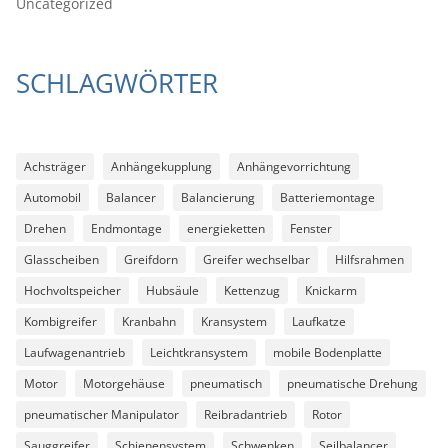
Uncategorized
SCHLAGWÖRTER
Achsträger
Anhängekupplung
Anhängevorrichtung
Automobil
Balancer
Balancierung
Batteriemontage
Drehen
Endmontage
energieketten
Fenster
Glasscheiben
Greifdorn
Greifer wechselbar
Hilfsrahmen
Hochvoltspeicher
Hubsäule
Kettenzug
Knickarm
Kombigreifer
Kranbahn
Kransystem
Laufkatze
Laufwagenantrieb
Leichtkransystem
mobile Bodenplatte
Motor
Motorgehäuse
pneumatisch
pneumatische Drehung
pneumatischer Manipulator
Reibradantrieb
Rotor
Sauggreifer
Schienensystem
Schwenken
Seilbalancer