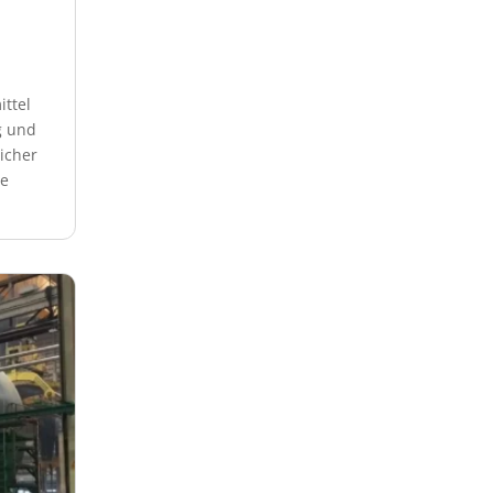
ttel
g und
icher
he