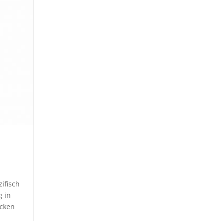
ifisch
g in
cken