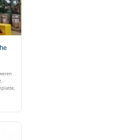
che
weren
z.
platte,