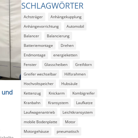
SCHLAGWÖRTER
Achsträger
Anhängekupplung
Anhängevorrichtung
Automobil
Balancer
Balancierung
Batteriemontage
Drehen
Endmontage
energieketten
Fenster
Glasscheiben
Greifdorn
Greifer wechselbar
Hilfsrahmen
Hochvoltspeicher
Hubsäule
 und
Kettenzug
Knickarm
Kombigreifer
Kranbahn
Kransystem
Laufkatze
Laufwagenantrieb
Leichtkransystem
mobile Bodenplatte
Motor
r
Motorgehäuse
pneumatisch
ickelte